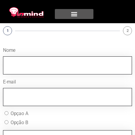
1
2
Nome
E-mail
Opçao A
Opção B