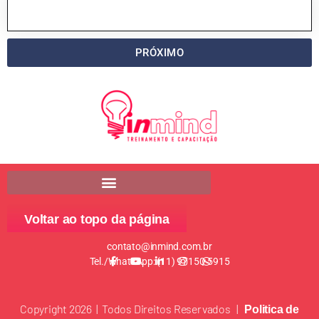
PRÓXIMO
Voltar ao topo da página
contato@inmind.com.br
Tel./WhatsApp: (11) 97150-5915
Copyright 2026 | Todos Direitos Reservados |
Politica de