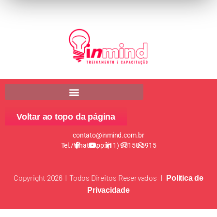
Voltar ao topo da página
contato@inmind.com.br
Tel./WhatsApp: (11) 97150-5915
Copyright 2026 | Todos Direitos Reservados |
Politica de
Privacidade