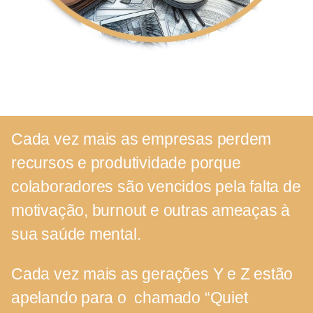
Cada vez mais as empresas perdem
recursos e produtividade porque
colaboradores são vencidos pela falta de
motivação, burnout e outras ameaças à
sua saúde mental.
Cada vez mais as gerações Y e Z estão
apelando para o chamado “Quiet