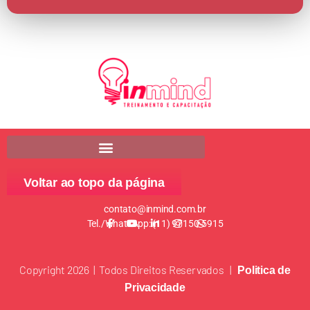
Voltar ao topo da página
contato@inmind.com.br
Tel./WhatsApp: (11) 97150-5915
Copyright 2026 | Todos Direitos Reservados |
Politica de
Privacidade