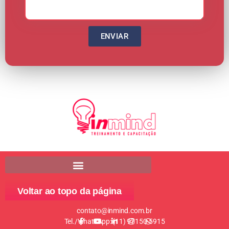
ENVIAR
Voltar ao topo da página
contato@inmind.com.br
Tel./WhatsApp: (11) 97150-5915