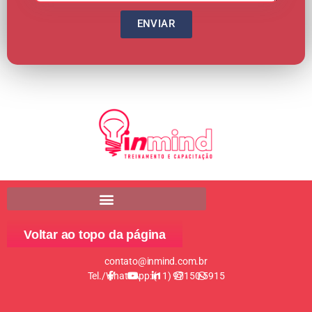
ENVIAR
Voltar ao topo da página
contato@inmind.com.br
Tel./WhatsApp: (11) 97150-5915