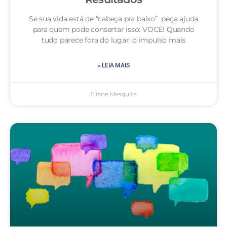
Se sua vida está de “cabeça pra baixo” peça ajuda
para quem pode consertar isso: VOCÊ! Quando
tudo parece fora do lugar, o impulso mais
» LEIA MAIS
Eliane Mesquita