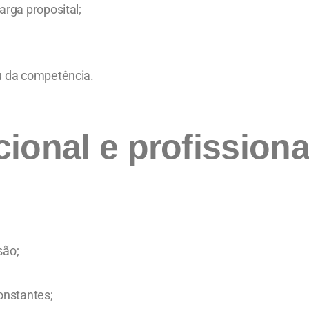
arga proposital;
u da competência.
onal e profissiona
são;
onstantes;