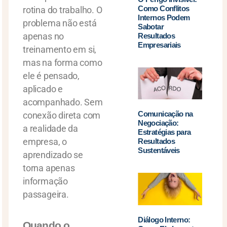
Como Conflitos
rotina do trabalho. O
Internos Podem
problema não está
Sabotar
apenas no
Resultados
Empresariais
treinamento em si,
mas na forma como
ele é pensado,
aplicado e
acompanhado. Sem
Comunicação na
conexão direta com
Negociação:
a realidade da
Estratégias para
empresa, o
Resultados
Sustentáveis
aprendizado se
torna apenas
informação
passageira.
Diálogo Interno:
Quando o