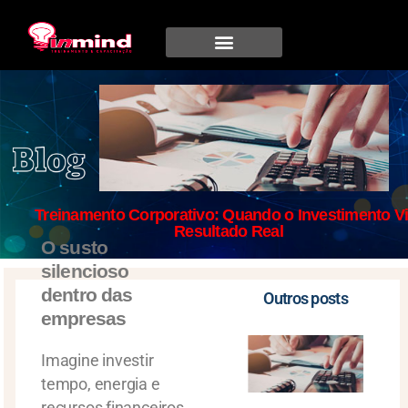
Treinamento Corporativo: Quando o Investimento Vi
Resultado Real
O susto
silencioso
dentro das
Outros posts
empresas
Imagine investir
tempo, energia e
recursos financeiros