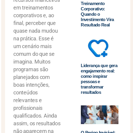
Treinamento
em treinamentos
Corporativo:
Quando o
corporativos e, ao
Investimento Vira
final, perceber que
Resultado Real
quase nada mudou
na prática. Esse é
um cenário mais
comum do que se
imagina. Muitos
Liderança que gera
programas são
engajamento real:
como inspirar
planejados com
pessoas e
boas intenções,
transformar
conteúdos
resultados
relevantes e
profissionais
qualificados. Ainda
assim, os resultados
não aparecem na
O Perigo Invisível: