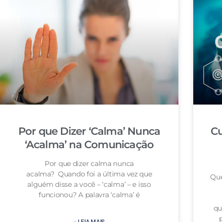
Por que Dizer ‘Calma’ Nunca
Cu
‘Acalma’ na Comunicação
Por que dizer calma nunca
acalma? Quando foi a última vez que
Que
alguém disse a você – ‘calma’ – e isso
funcionou? A palavra ‘calma’ é
qu
» LEIA MAIS