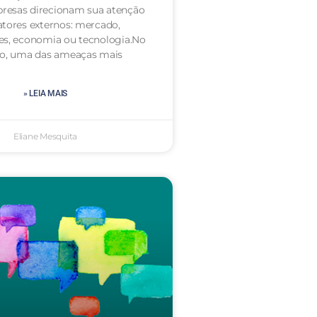
resas direcionam sua atenção
atores externos: mercado,
es, economia ou tecnologia.No
to, uma das ameaças mais
» LEIA MAIS
Eliane Mesquita