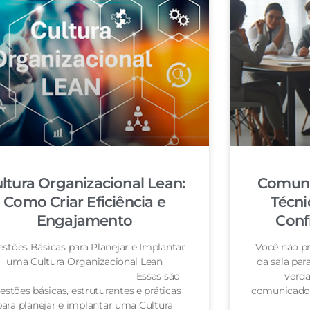
ltura Organizacional Lean:
Comuni
Como Criar Eficiência e
Técni
Engajamento
Conf
stões Básicas para Planejar e Implantar
Você não pr
uma Cultura Organizacional Lean
da sala pa
Essas são
verda
estões básicas, estruturantes e práticas
comunicador
para planejar e implantar uma Cultura