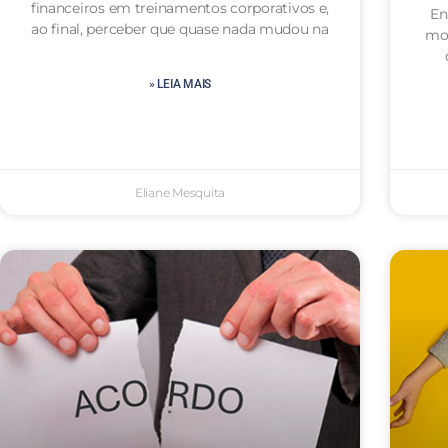
financeiros em treinamentos corporativos e,
En
ao final, perceber que quase nada mudou na
mot
» LEIA MAIS
Eliane Mesquita