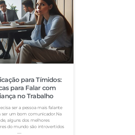
cação para Tímidos:
cas para Falar com
iança no Trabalho
ecisa ser a pessoa mais falante
ra ser um bom comunicador.Na
de, alguns dos melhores
es do mundo são introvertidos
—