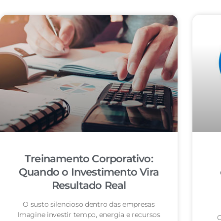
Treinamento Corporativo:
Quando o Investimento Vira
Resultado Real
O susto silencioso dentro das empresas
Imagine investir tempo, energia e recursos
O