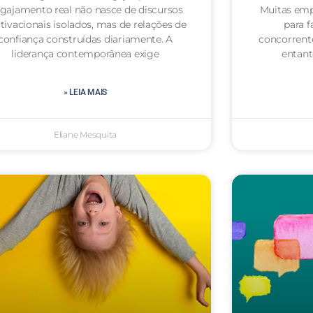
gajamento real não nasce de discursos
Muitas emp
ivacionais isolados, mas de relações de
para f
confiança construídas diariamente. A
concorrent
liderança contemporânea exige
entan
» LEIA MAIS
Eliane Mesquita