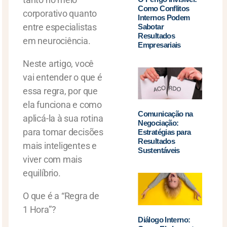
Como Conflitos
corporativo quanto
Internos Podem
entre especialistas
Sabotar
Resultados
em neurociência.
Empresariais
Neste artigo, você
vai entender o que é
essa regra, por que
ela funciona e como
Comunicação na
aplicá-la à sua rotina
Negociação:
para tomar decisões
Estratégias para
Resultados
mais inteligentes e
Sustentáveis
viver com mais
equilíbrio.
O que é a “Regra de
1 Hora”?
Diálogo Interno: