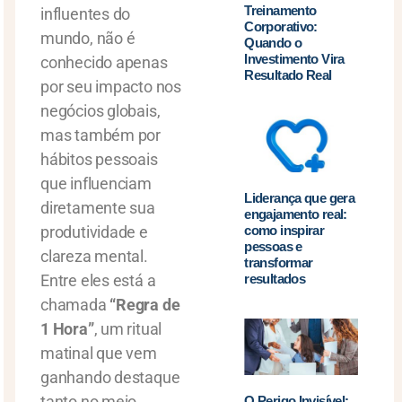
Treinamento
influentes do
Corporativo:
mundo, não é
Quando o
Investimento Vira
conhecido apenas
Resultado Real
por seu impacto nos
negócios globais,
mas também por
hábitos pessoais
que influenciam
Liderança que gera
diretamente sua
engajamento real:
como inspirar
produtividade e
pessoas e
clareza mental.
transformar
resultados
Entre eles está a
chamada
“Regra de
1 Hora”
, um ritual
matinal que vem
ganhando destaque
tanto no meio
O Perigo Invisível: