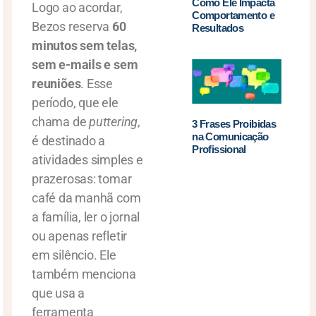
Como Ele Impacta
Logo ao acordar,
Comportamento e
Bezos reserva
60
Resultados
minutos sem telas,
sem e-mails e sem
reuniões
. Esse
período, que ele
chama de
puttering
,
3 Frases Proibidas
na Comunicação
é destinado a
Profissional
atividades simples e
prazerosas: tomar
café da manhã com
a família, ler o jornal
ou apenas refletir
em silêncio. Ele
também menciona
que usa a
ferramenta