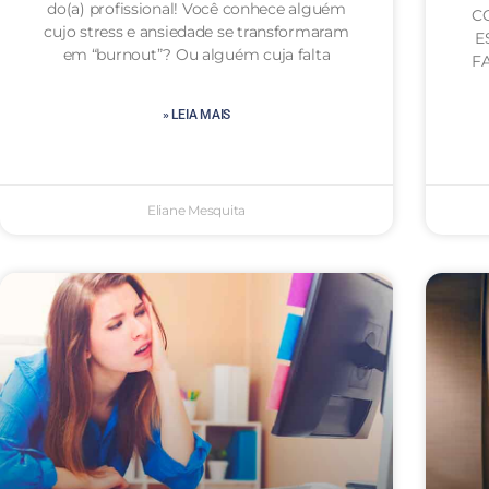
do(a) profissional! Você conhece alguém
C
cujo stress e ansiedade se transformaram
E
em “burnout”? Ou alguém cuja falta
FA
» LEIA MAIS
Eliane Mesquita