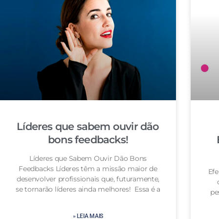
Líderes que sabem ouvir dão
bons feedbacks!
Líderes que Sabem Ouvir Dão Bons
Feedbacks Líderes têm a missão maior de
Efe
desenvolver profissionais que, futuramente,
se tornarão líderes ainda melhores! Essa é a
pe
» LEIA MAIS