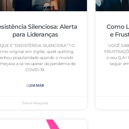
sistência Silenciosa: Alerta
Como L
para Lideranças
e Frus
QUE É “DESISTÊNCIA SILENCIOSA”? O
VOCÊ SAB
rmo original em inglês, quiet quitting,
FRUSTRAÇÕE
anhou popularidade quando o mundo
o seu Q.A.!
meçava a se recuperar da pandemia de
seguir em 
COVID-19.
» LEIA MAIS
Eliane Mesquita