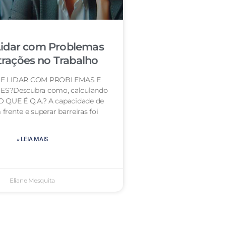
idar com Problemas
trações no Trabalho
E LIDAR COM PROBLEMAS E
S?Descubra como, calculando
 O QUE É Q.A.? A capacidade de
frente e superar barreiras foi
» LEIA MAIS
Eliane Mesquita