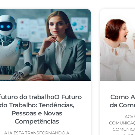
futuro do trabalhoO Futuro
Como Ac
do Trabalho: Tendências,
da Comu
Pessoas e Novas
ACA
Competências
COMUNICAÇ
COMUNICA
A IA ESTÁ TRANSFORMANDO A