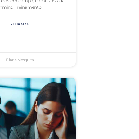
 anos em campo, como CEO da
Inmind Treinamento
» LEIA MAIS
Eliane Mesquita