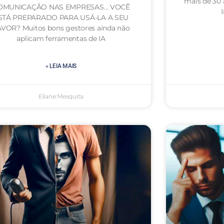
mais de 30
OMUNICAÇÃO NAS EMPRESAS… VOCÊ
STÁ PREPARADO PARA USÁ-LA A SEU
VOR? Muitos bons gestores ainda não
aplicam ferramentas de IA
» LEIA MAIS
Eliane Mesquita