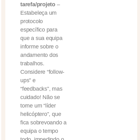
tarefa/projeto
–
Estabeleça um
protocolo
específico para
que a sua equipa
informe sobre o
andamento dos
trabalhos.
Considere “follow-
ups” e
“feedbacks”, mas
cuidado! Não se
torne um “líder
helicóptero”, que
fica sobrevoando a
equipa o tempo
todo, impedindo o