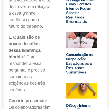
adaptação teve início,
Como Conflitos
desta vez em relação
Internos Podem
a essa grande
Sabotar
Resultados
tendência para o
Empresariais
futuro do trabalho.
1. Quais são os
novos desafios
dessa liderança
Comunicação na
híbrida?
Para
Negociação:
responder a essa
Estratégias para
Resultados
pergunta, é preciso
Sustentáveis
combinar as
exigências dos três
cenários:
Cenário presencial
:
Diálogo Interno:
Os colaboradores têm