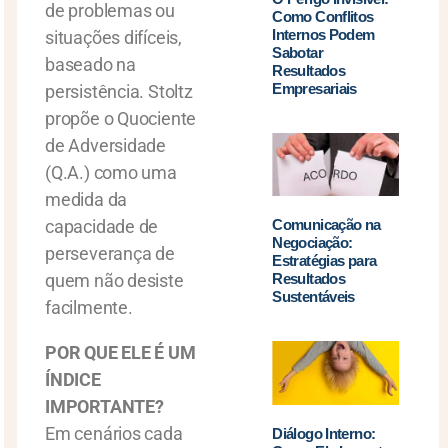
de problemas ou
Como Conflitos
Internos Podem
situações difíceis,
Sabotar
baseado na
Resultados
Empresariais
persistência. Stoltz
propõe o Quociente
de Adversidade
(Q.A.) como uma
medida da
capacidade de
Comunicação na
Negociação:
perseverança de
Estratégias para
quem não desiste
Resultados
Sustentáveis
facilmente.
POR QUE ELE É UM
ÍNDICE
IMPORTANTE?
Em cenários cada
Diálogo Interno: