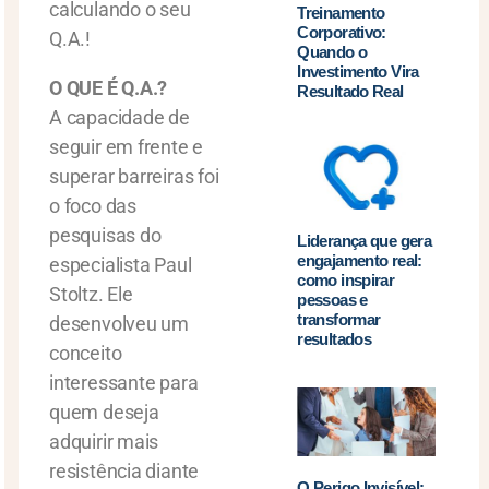
calculando o seu
Treinamento
Corporativo:
Q.A.!
Quando o
Investimento Vira
O QUE É Q.A.?
Resultado Real
A capacidade de
seguir em frente e
superar barreiras foi
o foco das
pesquisas do
Liderança que gera
engajamento real:
especialista Paul
como inspirar
Stoltz. Ele
pessoas e
transformar
desenvolveu um
resultados
conceito
interessante para
quem deseja
adquirir mais
resistência diante
O Perigo Invisível: