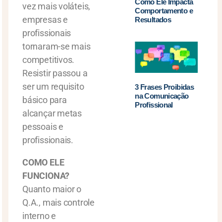
Como Ele Impacta
vez mais voláteis,
Comportamento e
empresas e
Resultados
profissionais
tornaram-se mais
competitivos.
Resistir passou a
ser um requisito
3 Frases Proibidas
na Comunicação
básico para
Profissional
alcançar metas
pessoais e
profissionais.
COMO ELE
FUNCIONA?
Quanto maior o
Q.A., mais controle
interno e