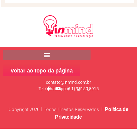
Voltar ao topo da página
contato@inmind.com.br
Tel./WhatsApp: (11) 97150-5915
Copyright 2026 | Todos Direitos Reservados |
Politica de
Privacidade