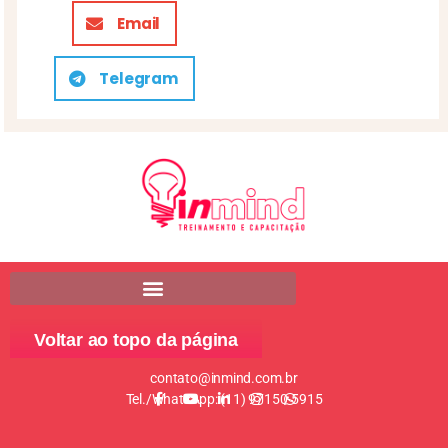
Email
Telegram
Voltar ao topo da página
contato@inmind.com.br
Tel./WhatsApp: (11) 97150-5915