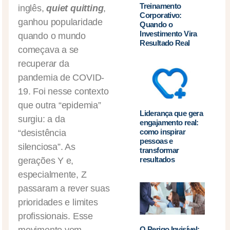
Treinamento
inglês,
quiet quitting
,
Corporativo:
ganhou popularidade
Quando o
Investimento Vira
quando o mundo
Resultado Real
começava a se
recuperar da
pandemia de COVID-
19. Foi nesse contexto
que outra “epidemia”
Liderança que gera
surgiu: a da
engajamento real:
como inspirar
“desistência
pessoas e
silenciosa”. As
transformar
resultados
gerações Y e,
especialmente, Z
passaram a rever suas
prioridades e limites
profissionais. Esse
O Perigo Invisível: