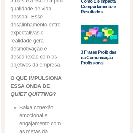
atuais e a escolha pela
Como Ele Impacta
Comportamento e
qualidade de vida
Resultados
pessoal. Esse
desalinhamento entre
expectativas e
realidade gera
desmotivação e
3 Frases Proibidas
desconexão com os
na Comunicação
Profissional
objetivos da empresa.
O QUE IMPULSIONA
ESSA ONDA DE
QUIET QUITTING
?
Baixa conexão
emocional e
engajamento com
as metas da