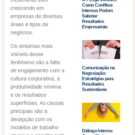
movimento vem
Como Conflitos
crescendo em
Internos Podem
empresas de diversas
Sabotar
Resultados
áreas e tipos de
Empresariais
negócios.
Os sintomas mais
visíveis desse
fenômeno são a falta
Comunicação na
de engajamento com a
Negociação:
cultura corporativa, a
Estratégias para
Resultados
produtividade mínima
Sustentáveis
e os resultados
superficiais. As causas
principais são a
decepção com os
modelos de trabalho
Diálogo Interno: