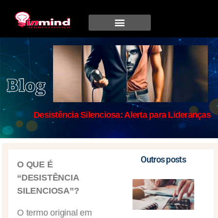
Desistência Silenciosa: Alerta para Lideranças
Outros posts
O QUE É
“DESISTÊNCIA
SILENCIOSA”?
O termo original em