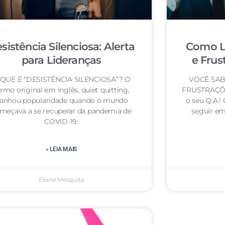
sistência Silenciosa: Alerta
Como L
para Lideranças
e Frus
QUE É “DESISTÊNCIA SILENCIOSA”? O
VOCÊ SAB
rmo original em inglês, quiet quitting,
FRUSTRAÇÕE
anhou popularidade quando o mundo
o seu Q.A.!
meçava a se recuperar da pandemia de
seguir em 
COVID-19.
» LEIA MAIS
Eliane Mesquita