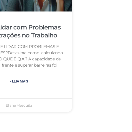
idar com Problemas
trações no Trabalho
E LIDAR COM PROBLEMAS E
S?Descubra como, calculando
 O QUE É Q.A.? A capacidade de
frente e superar barreiras foi
» LEIA MAIS
Eliane Mesquita