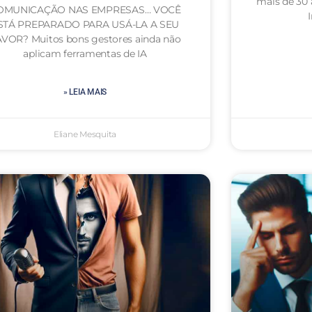
mais de 30
OMUNICAÇÃO NAS EMPRESAS… VOCÊ
STÁ PREPARADO PARA USÁ-LA A SEU
VOR? Muitos bons gestores ainda não
aplicam ferramentas de IA
» LEIA MAIS
Eliane Mesquita