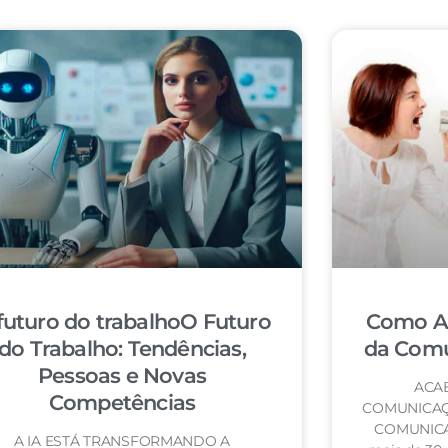
futuro do trabalhoO Futuro
Como Ac
do Trabalho: Tendências,
da Comu
Pessoas e Novas
ACA
Competências
COMUNICAÇ
COMUNICA
A IA ESTÁ TRANSFORMANDO A