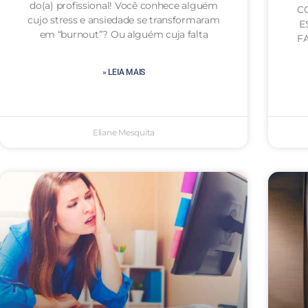
do(a) profissional! Você conhece alguém
C
cujo stress e ansiedade se transformaram
E
em “burnout”? Ou alguém cuja falta
FA
» LEIA MAIS
Eliane Mesquita