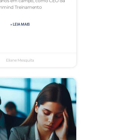
 anos em campo, como CEO da
Inmind Treinamento
» LEIA MAIS
Eliane Mesquita