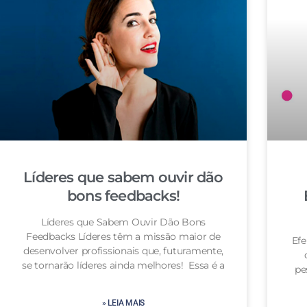
Líderes que sabem ouvir dão
bons feedbacks!
Líderes que Sabem Ouvir Dão Bons
Feedbacks Líderes têm a missão maior de
Efe
desenvolver profissionais que, futuramente,
se tornarão líderes ainda melhores! Essa é a
pe
» LEIA MAIS