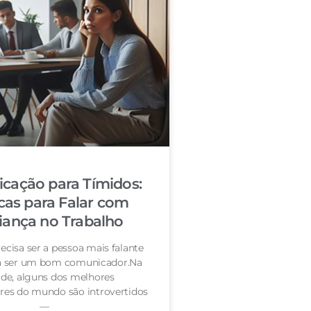
cação para Tímidos:
cas para Falar com
iança no Trabalho
ecisa ser a pessoa mais falante
ra ser um bom comunicador.Na
de, alguns dos melhores
es do mundo são introvertidos
—