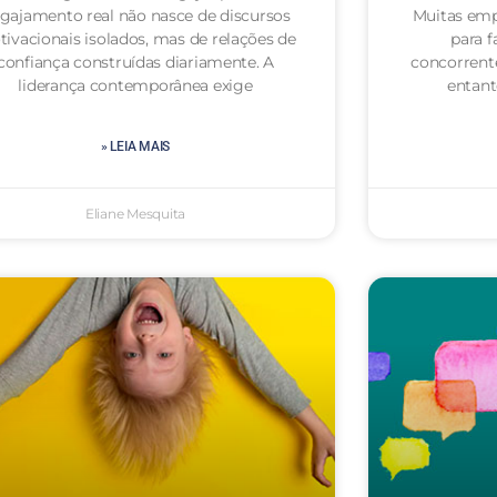
gajamento real não nasce de discursos
Muitas emp
ivacionais isolados, mas de relações de
para f
confiança construídas diariamente. A
concorrent
liderança contemporânea exige
entan
» LEIA MAIS
Eliane Mesquita