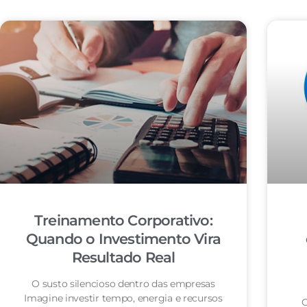
Treinamento Corporativo:
Quando o Investimento Vira
Resultado Real
O susto silencioso dentro das empresas
Imagine investir tempo, energia e recursos
O