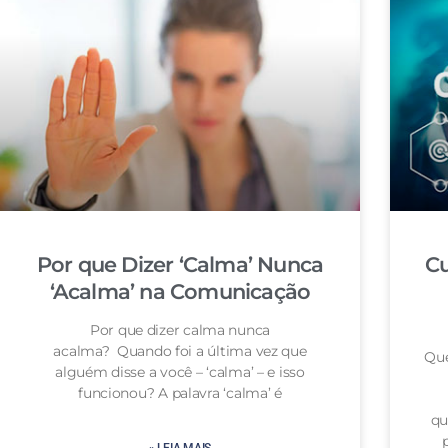
Por que Dizer ‘Calma’ Nunca
Cu
‘Acalma’ na Comunicação
Por que dizer calma nunca
acalma? Quando foi a última vez que
Que
alguém disse a você – ‘calma’ – e isso
funcionou? A palavra ‘calma’ é
qu
» LEIA MAIS