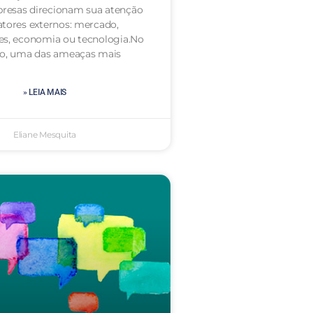
resas direcionam sua atenção
atores externos: mercado,
es, economia ou tecnologia.No
to, uma das ameaças mais
» LEIA MAIS
Eliane Mesquita