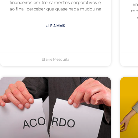
financeiros em treinamentos corporativos e,
En
ao final, perceber que quase nada mudou na
mot
» LEIA MAIS
Eliane Mesquita