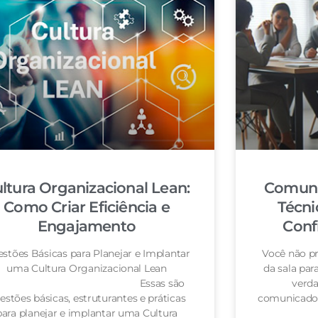
ltura Organizacional Lean:
Comuni
Como Criar Eficiência e
Técni
Engajamento
Conf
stões Básicas para Planejar e Implantar
Você não pr
uma Cultura Organizacional Lean
da sala pa
Essas são
verda
estões básicas, estruturantes e práticas
comunicador
para planejar e implantar uma Cultura