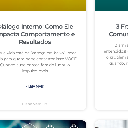
iálogo Interno: Como Ele
3 Fr
mpacta Comportamento e
Comuni
Resultados
3 arma
entendidos!
sua vida está de “cabeça pra baixo” peça
o problema
da para quem pode consertar isso: VOCÊ!
quando, n
Quando tudo parece fora do lugar, o
impulso mais
» LEIA MAIS
Eliane Mesquita