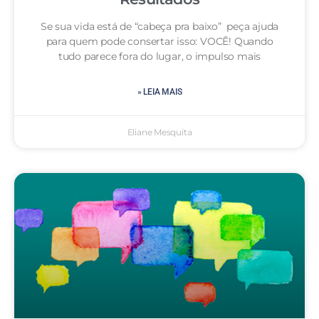
Se sua vida está de “cabeça pra baixo” peça ajuda
para quem pode consertar isso: VOCÊ! Quando
tudo parece fora do lugar, o impulso mais
» LEIA MAIS
Eliane Mesquita