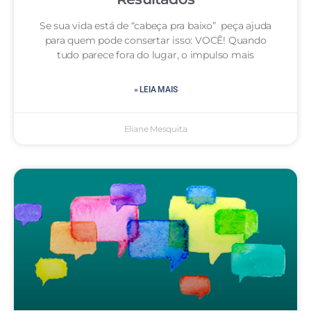
Se sua vida está de “cabeça pra baixo” peça ajuda
para quem pode consertar isso: VOCÊ! Quando
tudo parece fora do lugar, o impulso mais
» LEIA MAIS
Eliane Mesquita