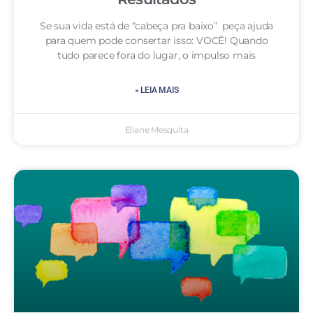
Se sua vida está de “cabeça pra baixo” peça ajuda
para quem pode consertar isso: VOCÊ! Quando
tudo parece fora do lugar, o impulso mais
» LEIA MAIS
Eliane Mesquita