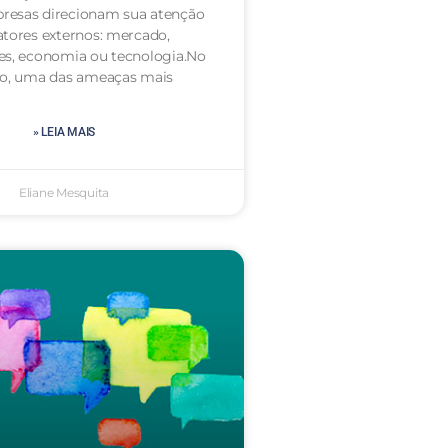
resas direcionam sua atenção
atores externos: mercado,
es, economia ou tecnologia.No
to, uma das ameaças mais
» LEIA MAIS
Eliane Mesquita