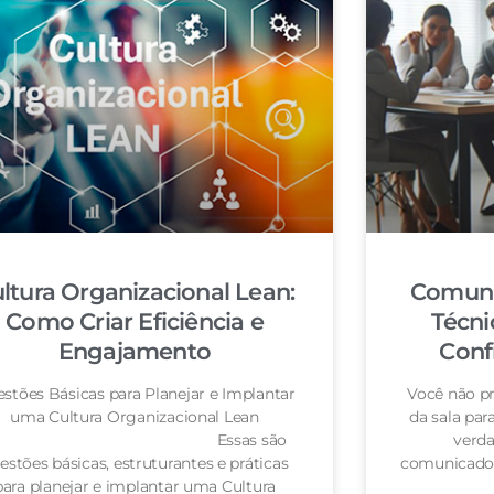
ltura Organizacional Lean:
Comuni
Como Criar Eficiência e
Técni
Engajamento
Conf
stões Básicas para Planejar e Implantar
Você não pr
uma Cultura Organizacional Lean
da sala pa
Essas são
verda
estões básicas, estruturantes e práticas
comunicador
para planejar e implantar uma Cultura