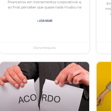
financeiros em treinamentos corporativos e,
En
ao final, perceber que quase nada mudou na
mot
» LEIA MAIS
Eliane Mesquita