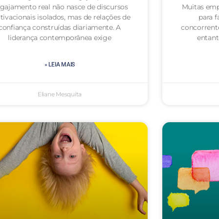
gajamento real não nasce de discursos
Muitas emp
ivacionais isolados, mas de relações de
para f
confiança construídas diariamente. A
concorrent
liderança contemporânea exige
entan
» LEIA MAIS
Eliane Mesquita