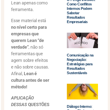
Lean apenas como
Como Conflitos
Internos Podem
ferramenta.
Sabotar
Resultados
Esse material está
Empresariais
no nível certo para
empresas que
querem Lean “de
verdade”
, não só
ferramentas que
Comunicação na
Negociação:
agem sobre efeitos
Estratégias para
e não sobre causas.
Resultados
Sustentáveis
Afinal,
Lean é
cultura antes de ser
método!
APLICAÇÃO
DESSAS
QUESTÕES
Diálogo Interno: