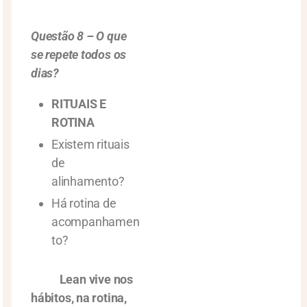
Questão 8 – O que
se repete todos os
dias?
RITUAIS E
ROTINA
Existem rituais
de
alinhamento?
Há rotina de
acompanhamen
to?
Lean vive nos
hábitos, na rotina,