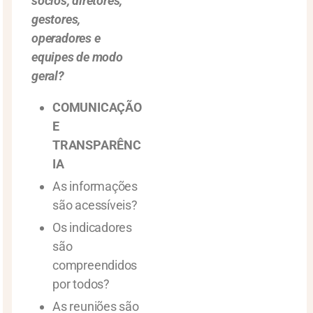
sócios, diretores,
gestores,
operadores e
equipes de modo
geral?
COMUNICAÇÃO
E
TRANSPARÊNC
IA
As informações
são acessíveis?
Os indicadores
são
compreendidos
por todos?
As reuniões são