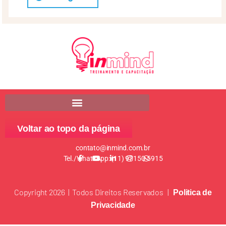
Voltar ao topo da página
contato@inmind.com.br
Tel./WhatsApp: (11) 97150-5915
Copyright 2026 | Todos Direitos Reservados |
Politica de
Privacidade