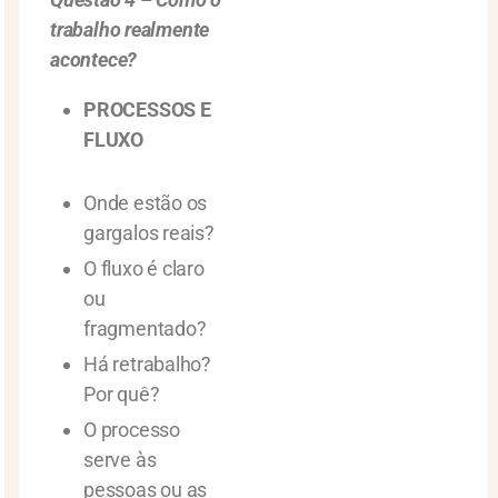
trabalho realmente
acontece?
PROCESSOS E
FLUXO
Onde estão os
gargalos reais?
O fluxo é claro
ou
fragmentado?
Há retrabalho?
Por quê?
O processo
serve às
pessoas ou as