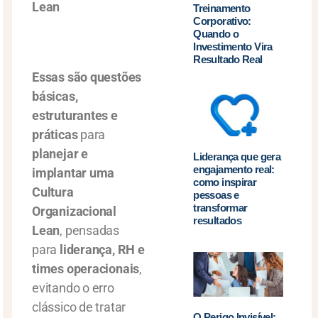
Lean
Treinamento
Corporativo:
Quando o
Investimento Vira
Resultado Real
Essas são questões
básicas,
estruturantes e
práticas
para
planejar e
Liderança que gera
engajamento real:
implantar uma
como inspirar
Cultura
pessoas e
transformar
Organizacional
resultados
Lean
, pensadas
para
liderança, RH e
times operacionais
,
evitando o erro
clássico de tratar
O Perigo Invisível: