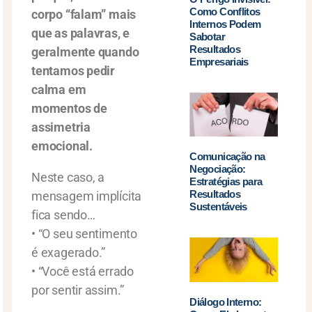
Como Conflitos
corpo “falam” mais
Internos Podem
que as palavras, e
Sabotar
Resultados
geralmente quando
Empresariais
tentamos pedir
calma em
momentos de
assimetria
emocional.
Comunicação na
Negociação:
Neste caso, a
Estratégias para
Resultados
mensagem implícita
Sustentáveis
fica sendo…
• “O seu sentimento
é exagerado.”
• “Você está errado
por sentir assim.”
Diálogo Interno: