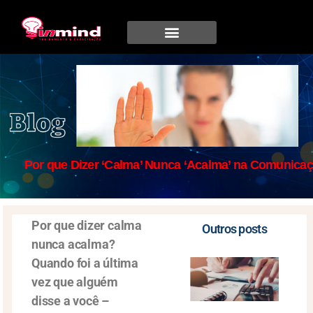
Por que Dizer ‘Calma’ Nunca ‘Acalma’ na Comunica
Por que dizer
calma
Outros posts
nunca
acalma
?
Quando foi a última
vez que alguém
disse a você –