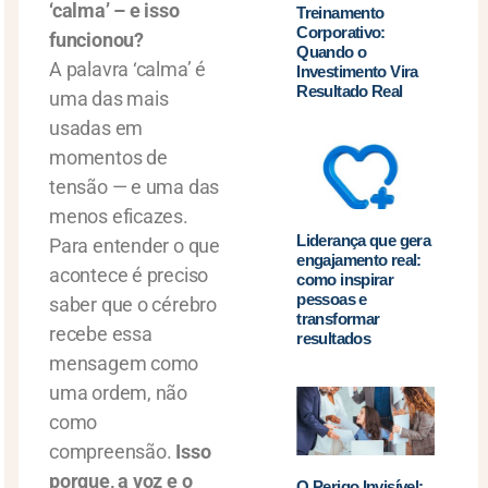
‘calma’ – e isso
Treinamento
Corporativo:
funcionou?
Quando o
A palavra ‘calma’ é
Investimento Vira
Resultado Real
uma das mais
usadas em
momentos de
tensão — e uma das
menos eficazes.
Liderança que gera
Para entender o que
engajamento real:
acontece é preciso
como inspirar
pessoas e
saber que o cérebro
transformar
recebe essa
resultados
mensagem como
uma ordem, não
como
compreensão.
Isso
porque, a voz e o
O Perigo Invisível: