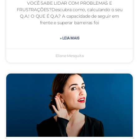
VOCÊ SABE LIDAR COM PROBLEMAS E
FRUSTRAÇÕES?Descubra como, calculando o seu
Q.A.! O QUE É Q.A.? A capacidade de seguir em
frente e superar barreiras foi
» LEIA MAIS
Eliane Mesquita