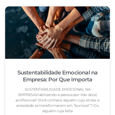
Sustentabilidade Emocional na
Empresa: Por Que Importa
SUSTENTABILIDADE EMOCIONAL NA
EMPRESAViabilizando a pessoa por trás do(a)
profissional! Você conhece alguém cujo stress e
ansiedade se transformaram em “burnout”? Ou
alguém cuja falta