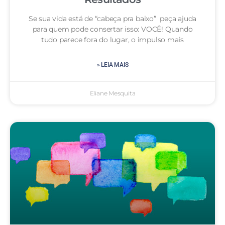
Se sua vida está de “cabeça pra baixo” peça ajuda
para quem pode consertar isso: VOCÊ! Quando
tudo parece fora do lugar, o impulso mais
» LEIA MAIS
Eliane Mesquita