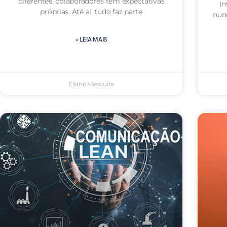
diferentes, colaboradores têm expectativas
In
próprias. Até aí, tudo faz parte
nun
» LEIA MAIS
Eliane Mesquita