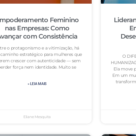
mpoderamento Feminino
Lidera
nas Empresas: Como
E
vançar com Consistência
Dese
tre o protagonismo e a vitimização, há
caminho estratégico para mulheres que
O DIF
erem crescer com autenticidade — sem
HUMANIZA
perder força nem identidade. Muito se
Ela move p
Em um mun
transfor
» LEIA MAIS
Eliane Mesquita