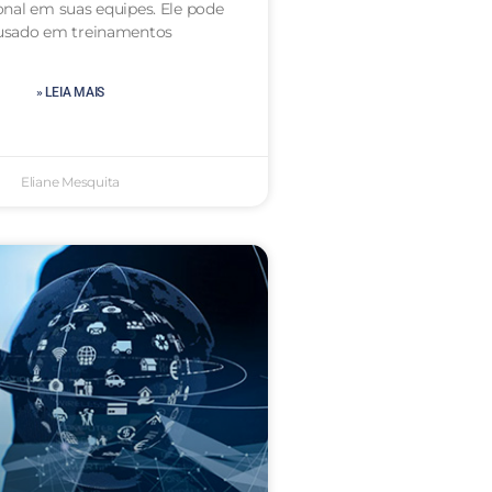
onal em suas equipes. Ele pode
 usado em treinamentos
» LEIA MAIS
Eliane Mesquita