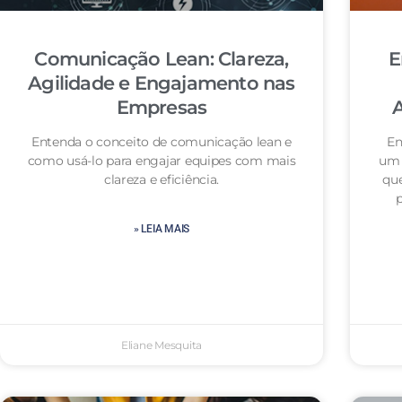
Comunicação Lean: Clareza,
E
Agilidade e Engajamento nas
Empresas
A
Entenda o conceito de comunicação lean e
En
como usá-lo para engajar equipes com mais
um 
clareza e eficiência.
qu
» LEIA MAIS
Eliane Mesquita