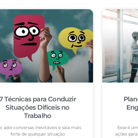
7 Técnicas para Conduzir
Plan
Situações Difíceis no
Eng
Trabalho
o adie conversas inevitáveis e saia mais
Esse é um
forte de qualquer situação
ações para