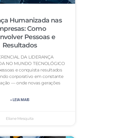
nça Humanizada nas
mpresas: Como
nvolver Pessoas e
Resultados
ERENCIAL DA LIDERANÇA
DA NO MUNDO TECNOLÓGICO
essoas e conquista resultados
do corporativo em constante
mação — onde novas gerações
» LEIA MAIS
Eliane Mesquita