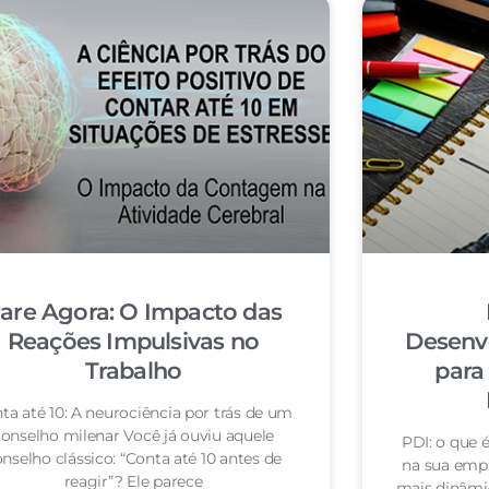
are Agora: O Impacto das
Reações Impulsivas no
Desenvo
Trabalho
para
ta até 10: A neurociência por trás de um
onselho milenar Você já ouviu aquele
PDI: o que 
nselho clássico: “Conta até 10 antes de
na sua emp
reagir”? Ele parece
mais dinâmic