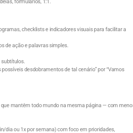
eias, formulários, 1:1.
ramas, checklists e indicadores visuais para facilitar a
bos de ação e palavras simples.
subtítulos.
 possíveis desdobramentos de tal cenário” por “Vamos
is que mantêm todo mundo na mesma página — com meno
min/dia ou 1x por semana) com foco em prioridades,