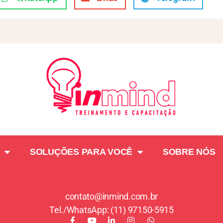
SOLUÇÕES PARA VOCÊ
SOBRE NÓS
contato@inmind.com.br
Tel./WhatsApp: (11) 97150-5915