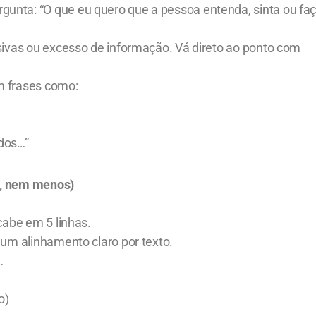
nta: “O que eu quero que a pessoa entenda, sinta ou fa
ivas ou excesso de informação. Vá direto ao ponto com
 frases como:
ados…”
s, nem menos)
cabe em 5 linhas.
um alinhamento claro por texto.
…
o)