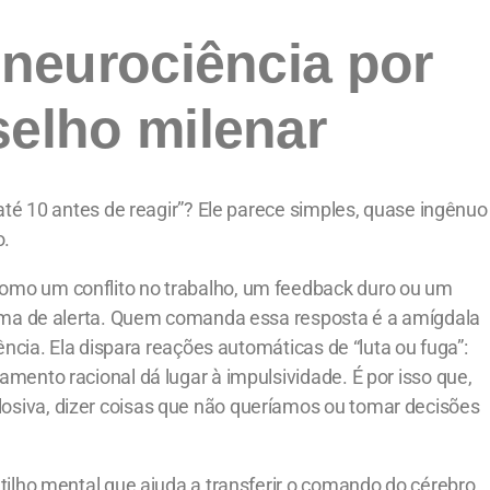
 neurociência por
selho milenar
até 10 antes de reagir”? Ele parece simples, quase ingênuo
o.
mo um conflito no trabalho, um feedback duro ou um
tema de alerta. Quem comanda essa resposta é a amígdala
ência. Ela dispara reações automáticas de “luta ou fuga”:
mento racional dá lugar à impulsividade. É por isso que,
siva, dizer coisas que não queríamos ou tomar decisões
tilho mental que ajuda a transferir o comando do cérebro