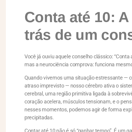
Conta até 10: A
trás de um con
Você já ouviu aquele conselho clássico: “Conta 
mas a neurociência comprova: funciona mesm
Quando vivemos uma situação estressante — co
atraso imprevisto — nosso cérebro ativa o sis
cerebral, uma região primitiva ligada à sobreviv
coração acelera, músculos tensionam, e o pensa
nesses momentos, podemos agir de forma explo
precipitadas.
Contar até 10 não é só “ganhar tempo”. É um ga