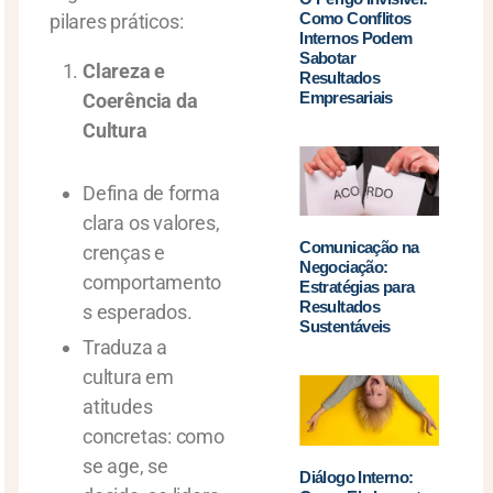
Como Conflitos
pilares práticos:
Internos Podem
Sabotar
Clareza e
Resultados
Empresariais
Coerência da
Cultura
Defina de forma
clara os valores,
Comunicação na
crenças e
Negociação:
comportamento
Estratégias para
Resultados
s esperados.
Sustentáveis
Traduza a
cultura em
atitudes
concretas: como
se age, se
Diálogo Interno: