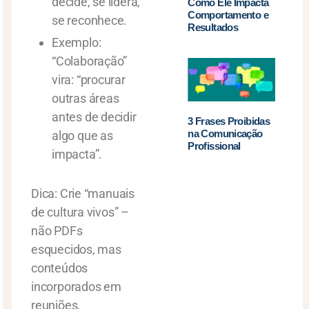
decide, se lidera,
Como Ele Impacta
Comportamento e
se reconhece.
Resultados
Exemplo:
“Colaboração”
vira: “procurar
outras áreas
antes de decidir
3 Frases Proibidas
na Comunicação
algo que as
Profissional
impacta”.
Dica: Crie “manuais
de cultura vivos” –
não PDFs
esquecidos, mas
conteúdos
incorporados em
reuniões,