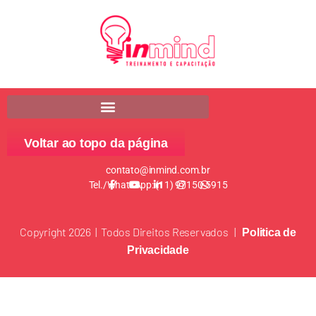
Voltar ao topo da página
contato@inmind.com.br
Tel./WhatsApp: (11) 97150-5915
Copyright 2026 | Todos Direitos Reservados |
Politica de
Privacidade