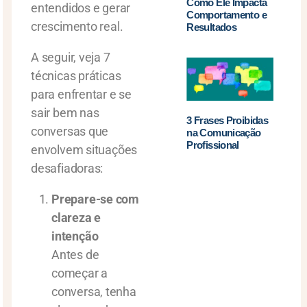
Como Ele Impacta
entendidos e gerar
Comportamento e
crescimento real.
Resultados
A seguir, veja 7
técnicas práticas
para enfrentar e se
sair bem nas
3 Frases Proibidas
conversas que
na Comunicação
Profissional
envolvem situações
desafiadoras:
Prepare-se com
clareza e
intenção
Antes de
começar a
conversa, tenha