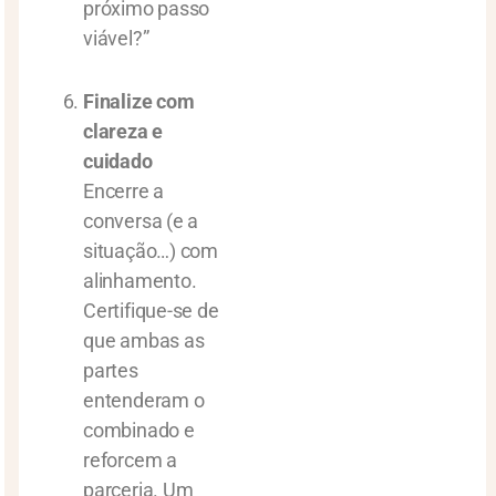
próximo passo
viável?”
Finalize com
clareza e
cuidado
Encerre a
conversa (e a
situação…) com
alinhamento.
Certifique-se de
que ambas as
partes
entenderam o
combinado e
reforcem a
parceria. Um