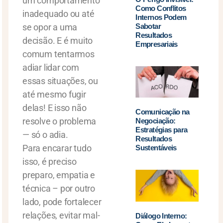
um comportamento
Como Conflitos
inadequado ou até
Internos Podem
se opor a uma
Sabotar
Resultados
decisão. E é muito
Empresariais
comum tentarmos
adiar lidar com
essas situações, ou
até mesmo fugir
delas! E isso não
Comunicação na
resolve o problema
Negociação:
Estratégias para
— só o adia.
Resultados
Para encarar tudo
Sustentáveis
isso, é preciso
preparo, empatia e
técnica – por outro
lado, pode fortalecer
relações, evitar mal-
Diálogo Interno: