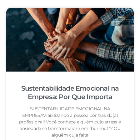
Sustentabilidade Emocional na
Empresa: Por Que Importa
SUSTENTABILIDADE EMOCIONAL NA
EMPRESAViabilizando a pessoa por trás do(a)
profissional! Você conhece alguém cujo stress e
ansiedade se transformaram em “burnout”? Ou
alguém cuja falta