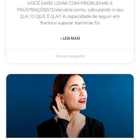
VOCÊ SABE LIDAR COM PROBLEMAS E
FRUSTRAÇÕES?Descubra como, calculando o seu
Q.A.! O QUE É Q.A.? A capacidade de seguir em
frente e superar barreiras foi
» LEIA MAIS
Eliane Mesquita