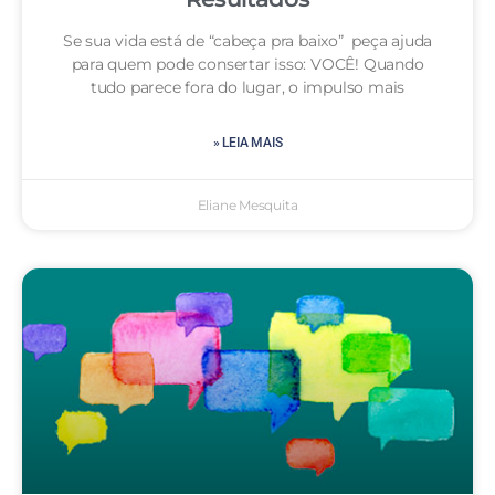
Se sua vida está de “cabeça pra baixo” peça ajuda
para quem pode consertar isso: VOCÊ! Quando
tudo parece fora do lugar, o impulso mais
» LEIA MAIS
Eliane Mesquita