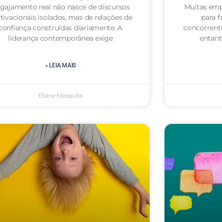
gajamento real não nasce de discursos
Muitas emp
ivacionais isolados, mas de relações de
para f
confiança construídas diariamente. A
concorrent
liderança contemporânea exige
entan
» LEIA MAIS
Eliane Mesquita