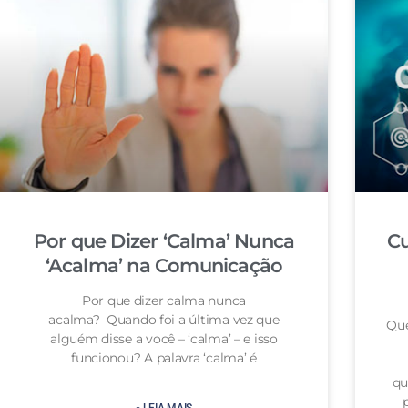
Por que Dizer ‘Calma’ Nunca
Cu
‘Acalma’ na Comunicação
Por que dizer calma nunca
acalma? Quando foi a última vez que
Que
alguém disse a você – ‘calma’ – e isso
funcionou? A palavra ‘calma’ é
qu
» LEIA MAIS