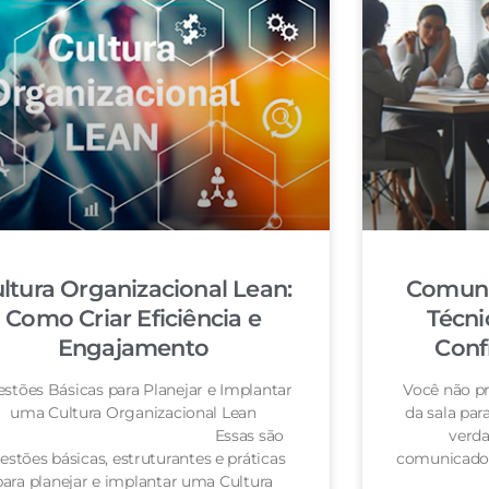
ltura Organizacional Lean:
Comuni
Como Criar Eficiência e
Técni
Engajamento
Conf
stões Básicas para Planejar e Implantar
Você não pr
uma Cultura Organizacional Lean
da sala pa
Essas são
verda
estões básicas, estruturantes e práticas
comunicador
para planejar e implantar uma Cultura