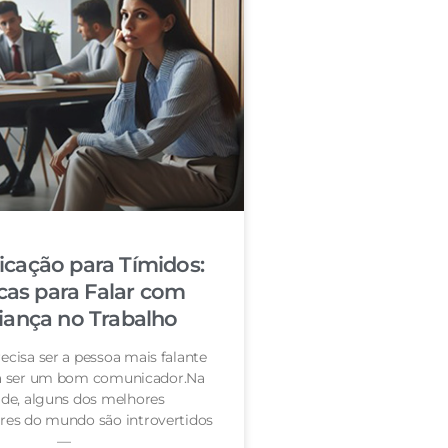
cação para Tímidos:
cas para Falar com
iança no Trabalho
ecisa ser a pessoa mais falante
ra ser um bom comunicador.Na
de, alguns dos melhores
es do mundo são introvertidos
—