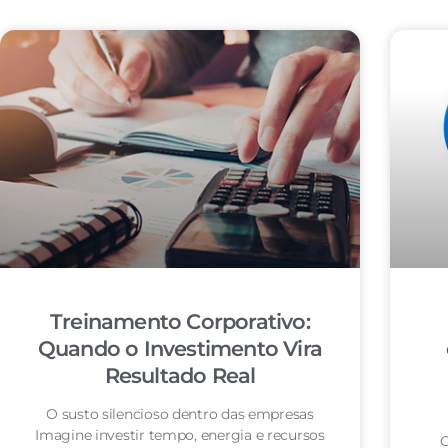
Treinamento Corporativo:
Quando o Investimento Vira
Resultado Real
O susto silencioso dentro das empresas
Imagine investir tempo, energia e recursos
O