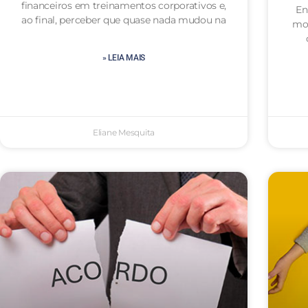
financeiros em treinamentos corporativos e,
En
ao final, perceber que quase nada mudou na
mot
» LEIA MAIS
Eliane Mesquita