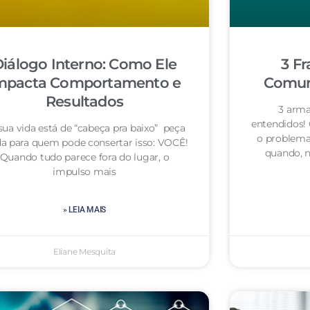
iálogo Interno: Como Ele
3 Fr
mpacta Comportamento e
Comuni
Resultados
3 arma
entendidos!
sua vida está de “cabeça pra baixo” peça
o problema
da para quem pode consertar isso: VOCÊ!
quando, n
Quando tudo parece fora do lugar, o
impulso mais
» LEIA MAIS
Eliane Mesquita