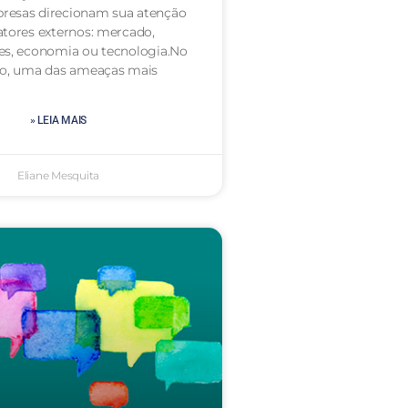
resas direcionam sua atenção
atores externos: mercado,
es, economia ou tecnologia.No
to, uma das ameaças mais
» LEIA MAIS
Eliane Mesquita