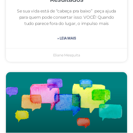
Se sua vida está de “cabeça pra baixo” peça ajuda
para quem pode consertar isso: VOCÊ! Quando
tudo parece fora do lugar, o impulso mais
» LEIA MAIS
Eliane Mesquita