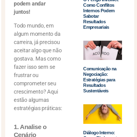
podem andar
Como Conflitos
Internos Podem
juntos!
Sabotar
Resultados
Todo mundo, em
Empresariais
algum momento da
carreira, já precisou
aceitar algo que não
gostava. Mas como
fazer isso sem se
Comunicação na
Negociação:
frustrar ou
Estratégias para
comprometer seu
Resultados
Sustentáveis
crescimento? Aqui
estão algumas
estratégias práticas:
1. Analise o
Diálogo Interno:
Cenário