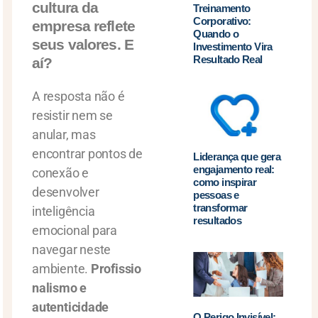
cultura da
Treinamento
Corporativo:
empresa reflete
Quando o
seus valores. E
Investimento Vira
Resultado Real
aí?
A resposta não é
resistir nem se
anular, mas
encontrar pontos de
Liderança que gera
engajamento real:
conexão e
como inspirar
desenvolver
pessoas e
transformar
inteligência
resultados
emocional para
navegar neste
ambiente.
Profissio
nalismo e
autenticidade
O Perigo Invisível: