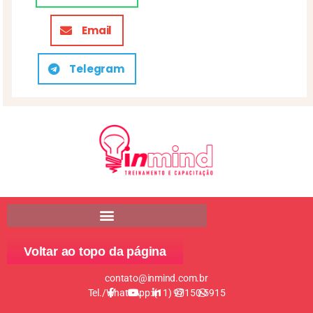
Email
Telegram
Voltar ao topo da página
contato@inmind.com.br
Tel./WhatsApp: (11) 97150-5915