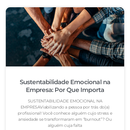
Sustentabilidade Emocional na
Empresa: Por Que Importa
SUSTENTABILIDADE EMOCIONAL NA
EMPRESAViabilizando a pessoa por trás do(a)
profissional! Você conhece alguém cujo stress e
ansiedade se transformaram em “burnout”? Ou
alguém cuja falta