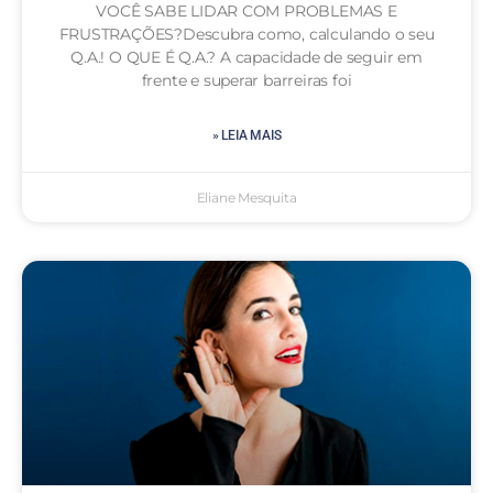
VOCÊ SABE LIDAR COM PROBLEMAS E
FRUSTRAÇÕES?Descubra como, calculando o seu
Q.A.! O QUE É Q.A.? A capacidade de seguir em
frente e superar barreiras foi
» LEIA MAIS
Eliane Mesquita