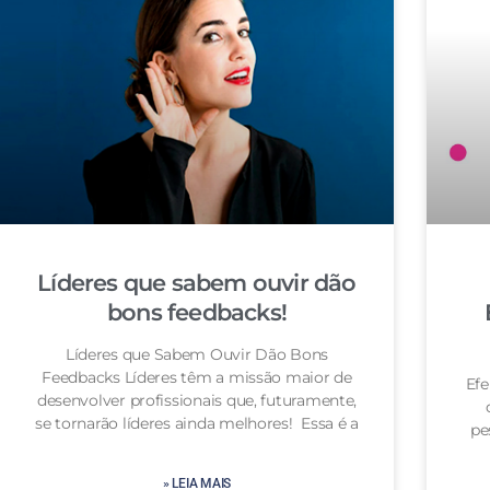
Líderes que sabem ouvir dão
bons feedbacks!
Líderes que Sabem Ouvir Dão Bons
Feedbacks Líderes têm a missão maior de
Efe
desenvolver profissionais que, futuramente,
se tornarão líderes ainda melhores! Essa é a
pe
» LEIA MAIS