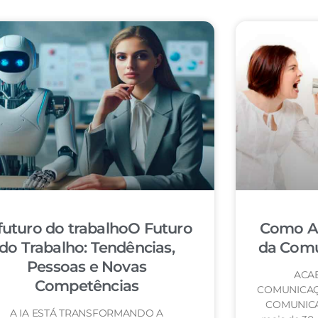
futuro do trabalhoO Futuro
Como Ac
do Trabalho: Tendências,
da Comu
Pessoas e Novas
ACA
Competências
COMUNICAÇ
COMUNICA
A IA ESTÁ TRANSFORMANDO A