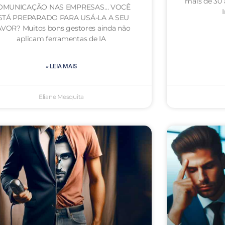
mais de 30
OMUNICAÇÃO NAS EMPRESAS… VOCÊ
STÁ PREPARADO PARA USÁ-LA A SEU
VOR? Muitos bons gestores ainda não
aplicam ferramentas de IA
» LEIA MAIS
Eliane Mesquita