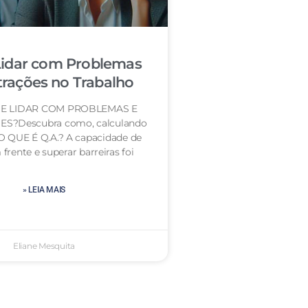
idar com Problemas
trações no Trabalho
E LIDAR COM PROBLEMAS E
S?Descubra como, calculando
 O QUE É Q.A.? A capacidade de
frente e superar barreiras foi
» LEIA MAIS
Eliane Mesquita