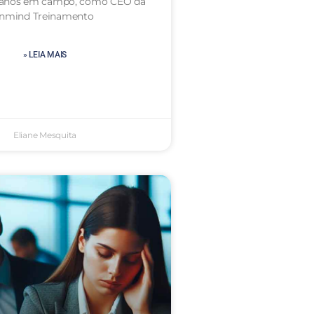
 anos em campo, como CEO da
Inmind Treinamento
» LEIA MAIS
Eliane Mesquita