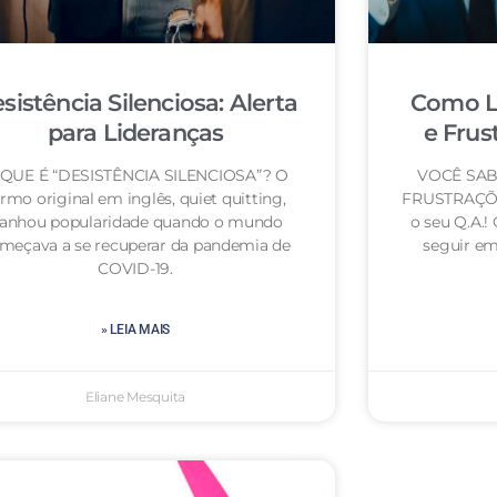
sistência Silenciosa: Alerta
Como L
para Lideranças
e Frus
QUE É “DESISTÊNCIA SILENCIOSA”? O
VOCÊ SAB
rmo original em inglês, quiet quitting,
FRUSTRAÇÕE
anhou popularidade quando o mundo
o seu Q.A.!
meçava a se recuperar da pandemia de
seguir em 
COVID-19.
» LEIA MAIS
Eliane Mesquita