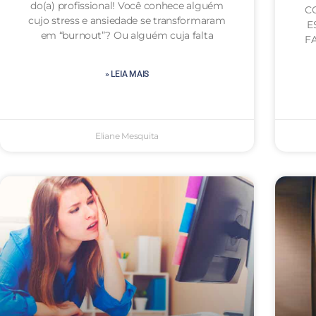
do(a) profissional! Você conhece alguém
C
cujo stress e ansiedade se transformaram
E
em “burnout”? Ou alguém cuja falta
FA
» LEIA MAIS
Eliane Mesquita