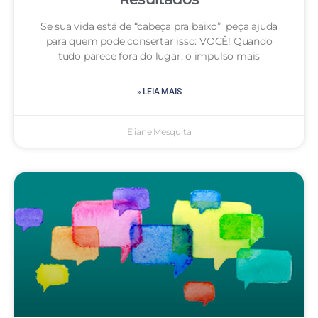
Se sua vida está de “cabeça pra baixo” peça ajuda
para quem pode consertar isso: VOCÊ! Quando
tudo parece fora do lugar, o impulso mais
» LEIA MAIS
Eliane Mesquita