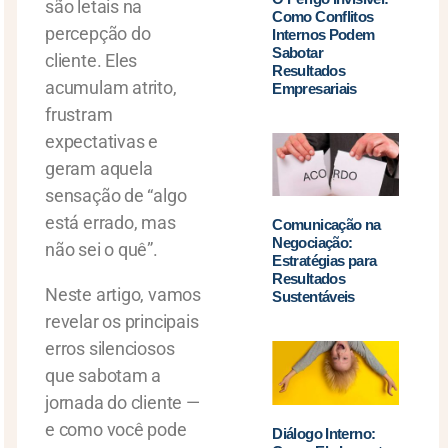
são letais na
Como Conflitos
percepção do
Internos Podem
Sabotar
cliente. Eles
Resultados
acumulam atrito,
Empresariais
frustram
expectativas e
geram aquela
sensação de “algo
está errado, mas
Comunicação na
Negociação:
não sei o quê”.
Estratégias para
Resultados
Neste artigo, vamos
Sustentáveis
revelar os principais
erros silenciosos
que sabotam a
jornada do cliente —
e como você pode
Diálogo Interno: