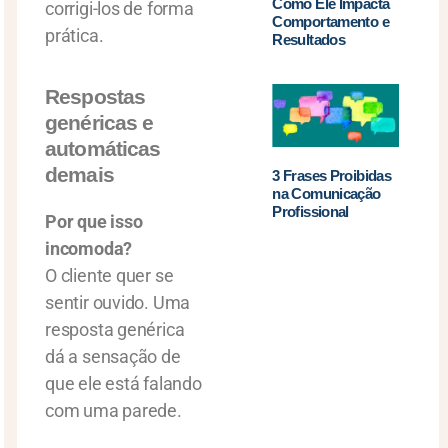
Como Ele Impacta
corrigi-los de forma
Comportamento e
prática.
Resultados
Respostas
genéricas e
automáticas
demais
3 Frases Proibidas
na Comunicação
Profissional
Por que isso
incomoda?
O cliente quer se
sentir ouvido. Uma
resposta genérica
dá a sensação de
que ele está falando
com uma parede.