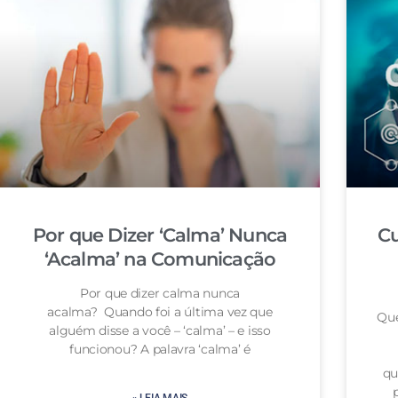
Por que Dizer ‘Calma’ Nunca
Cu
‘Acalma’ na Comunicação
Por que dizer calma nunca
acalma? Quando foi a última vez que
Que
alguém disse a você – ‘calma’ – e isso
funcionou? A palavra ‘calma’ é
qu
» LEIA MAIS