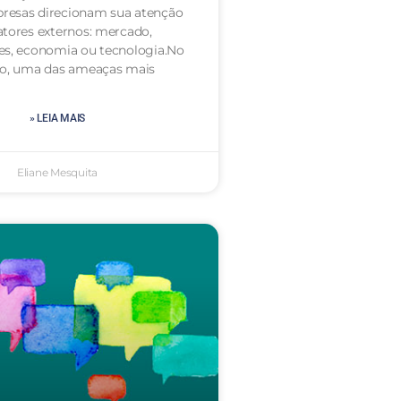
resas direcionam sua atenção
atores externos: mercado,
es, economia ou tecnologia.No
to, uma das ameaças mais
» LEIA MAIS
Eliane Mesquita