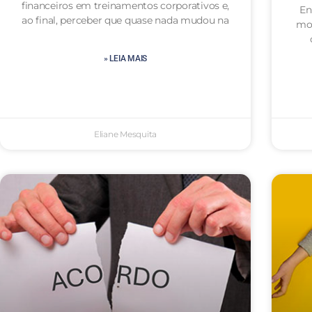
financeiros em treinamentos corporativos e,
En
ao final, perceber que quase nada mudou na
mot
» LEIA MAIS
Eliane Mesquita