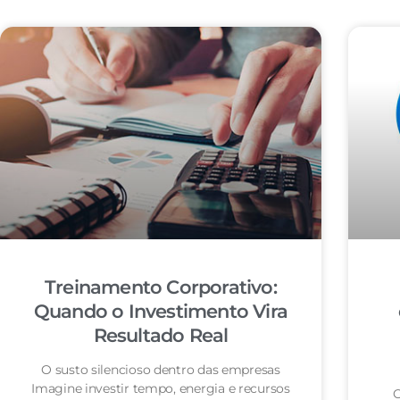
Treinamento Corporativo:
Quando o Investimento Vira
Resultado Real
O susto silencioso dentro das empresas
Imagine investir tempo, energia e recursos
O