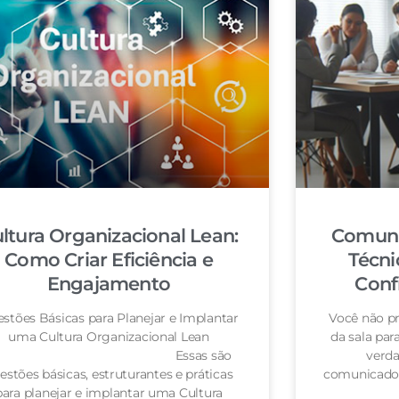
ltura Organizacional Lean:
Comuni
Como Criar Eficiência e
Técni
Engajamento
Conf
stões Básicas para Planejar e Implantar
Você não pr
uma Cultura Organizacional Lean
da sala pa
Essas são
verda
estões básicas, estruturantes e práticas
comunicador
para planejar e implantar uma Cultura