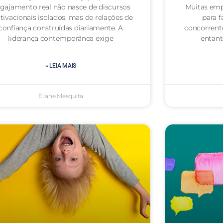
gajamento real não nasce de discursos
Muitas emp
ivacionais isolados, mas de relações de
para f
confiança construídas diariamente. A
concorrent
liderança contemporânea exige
entan
» LEIA MAIS
Eliane Mesquita