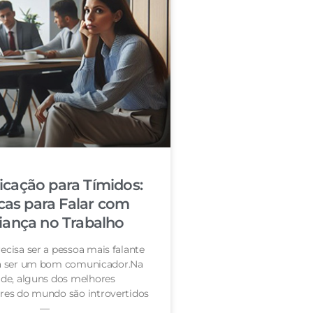
cação para Tímidos:
cas para Falar com
iança no Trabalho
ecisa ser a pessoa mais falante
ra ser um bom comunicador.Na
de, alguns dos melhores
es do mundo são introvertidos
—