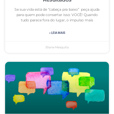
Se sua vida está de “cabeça pra baixo” peça ajuda
para quem pode consertar isso: VOCÊ! Quando
tudo parece fora do lugar, o impulso mais
» LEIA MAIS
Eliane Mesquita