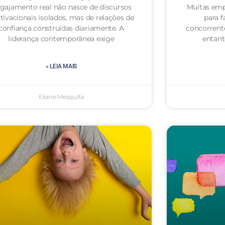
gajamento real não nasce de discursos
Muitas emp
ivacionais isolados, mas de relações de
para f
confiança construídas diariamente. A
concorrent
liderança contemporânea exige
entan
» LEIA MAIS
Eliane Mesquita