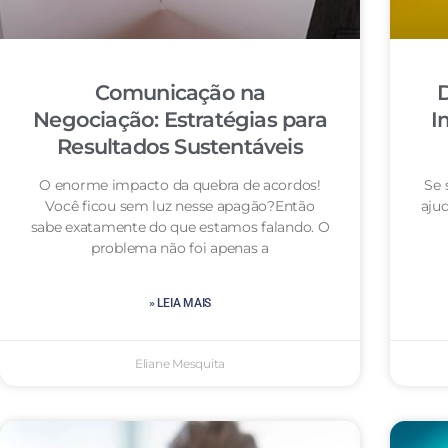
Comunicação na
D
Negociação: Estratégias para
I
Resultados Sustentáveis
O enorme impacto da quebra de acordos!
Se 
Você ficou sem luz nesse apagão?Então
aju
sabe exatamente do que estamos falando. O
problema não foi apenas a
» LEIA MAIS
Eliane Mesquita