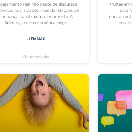
gajamento real não nasce de discursos
Muitas emp
ivacionais isolados, mas de relações de
para f
confiança construídas diariamente. A
concorrent
liderança contemporânea exige
entan
» LEIA MAIS
Eliane Mesquita