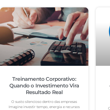
Treinamento Corporativo:
Quando o Investimento Vira
Resultado Real
O susto silencioso dentro das empresas
Imagine investir tempo, energia e recursos
O