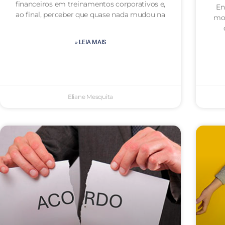
financeiros em treinamentos corporativos e,
En
ao final, perceber que quase nada mudou na
mot
» LEIA MAIS
Eliane Mesquita