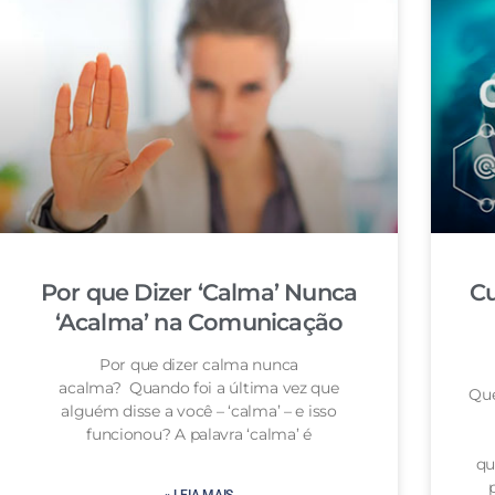
Por que Dizer ‘Calma’ Nunca
Cu
‘Acalma’ na Comunicação
Por que dizer calma nunca
acalma? Quando foi a última vez que
Que
alguém disse a você – ‘calma’ – e isso
funcionou? A palavra ‘calma’ é
qu
» LEIA MAIS