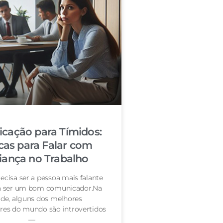
cação para Tímidos:
cas para Falar com
iança no Trabalho
ecisa ser a pessoa mais falante
ra ser um bom comunicador.Na
de, alguns dos melhores
es do mundo são introvertidos
—