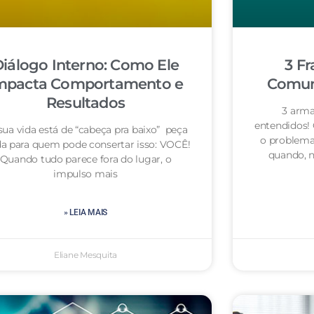
iálogo Interno: Como Ele
3 Fr
mpacta Comportamento e
Comuni
Resultados
3 arma
entendidos!
sua vida está de “cabeça pra baixo” peça
o problema
da para quem pode consertar isso: VOCÊ!
quando, n
Quando tudo parece fora do lugar, o
impulso mais
» LEIA MAIS
Eliane Mesquita