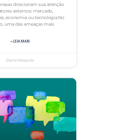
resas direcionam sua atenção
atores externos: mercado,
es, economia ou tecnologia.No
to, uma das ameaças mais
» LEIA MAIS
Eliane Mesquita