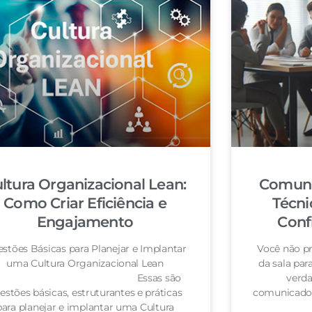
ltura Organizacional Lean:
Comuni
Como Criar Eficiência e
Técni
Engajamento
Conf
stões Básicas para Planejar e Implantar
Você não pr
uma Cultura Organizacional Lean
da sala pa
Essas são
verda
estões básicas, estruturantes e práticas
comunicador
para planejar e implantar uma Cultura