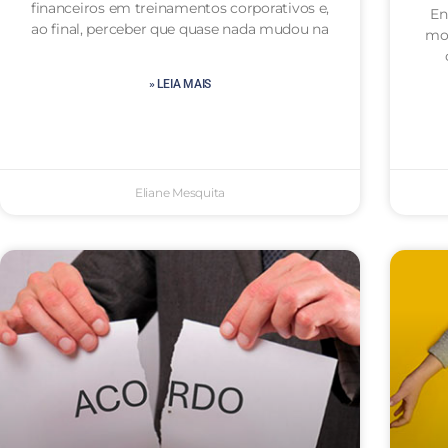
financeiros em treinamentos corporativos e,
En
ao final, perceber que quase nada mudou na
mot
» LEIA MAIS
Eliane Mesquita