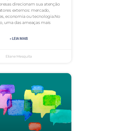
resas direcionam sua atenção
atores externos: mercado,
es, economia ou tecnologia.No
to, uma das ameaças mais
» LEIA MAIS
Eliane Mesquita