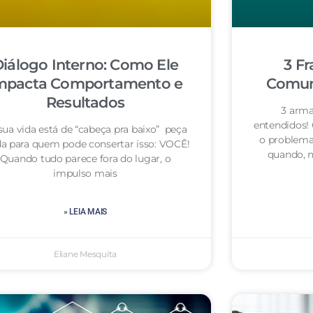
iálogo Interno: Como Ele
3 Fr
mpacta Comportamento e
Comuni
Resultados
3 arma
entendidos!
sua vida está de “cabeça pra baixo” peça
o problema
da para quem pode consertar isso: VOCÊ!
quando, n
Quando tudo parece fora do lugar, o
impulso mais
» LEIA MAIS
Eliane Mesquita