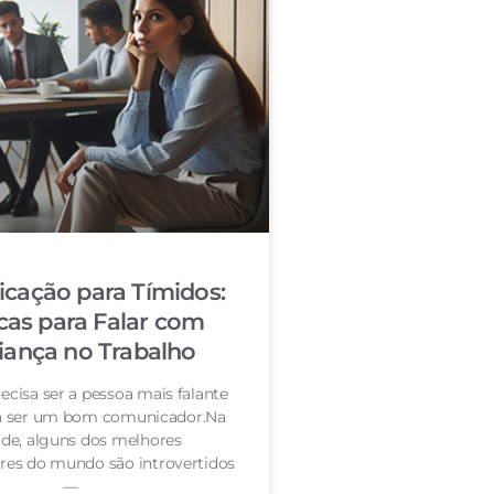
cação para Tímidos:
cas para Falar com
iança no Trabalho
ecisa ser a pessoa mais falante
ra ser um bom comunicador.Na
de, alguns dos melhores
es do mundo são introvertidos
—