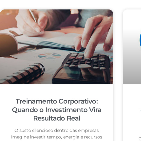
Treinamento Corporativo:
Quando o Investimento Vira
Resultado Real
O susto silencioso dentro das empresas
Imagine investir tempo, energia e recursos
O