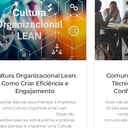
ltura Organizacional Lean:
Comuni
Como Criar Eficiência e
Técni
Engajamento
Conf
stões Básicas para Planejar e Implantar
Você não pr
uma Cultura Organizacional Lean
da sala pa
Essas são
verda
estões básicas, estruturantes e práticas
comunicador
para planejar e implantar uma Cultura