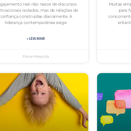
gajamento real não nasce de discursos
Muitas emp
ivacionais isolados, mas de relações de
para f
confiança construídas diariamente. A
concorrent
liderança contemporânea exige
entan
» LEIA MAIS
Eliane Mesquita