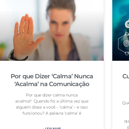
Por que Dizer ‘Calma’ Nunca
Cu
‘Acalma’ na Comunicação
Por que dizer calma nunca
acalma? Quando foi a última vez que
Que
alguém disse a você – ‘calma’ – e isso
funcionou? A palavra ‘calma’ é
qu
» LEIA MAIS