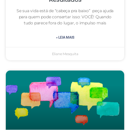
Se sua vida está de “cabeça pra baixo” peça ajuda
para quem pode consertar isso: VOCÊ! Quando
tudo parece fora do lugar, o impulso mais
» LEIA MAIS
Eliane Mesquita