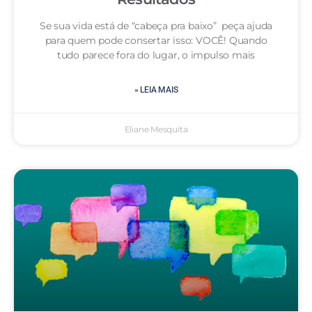
Se sua vida está de “cabeça pra baixo” peça ajuda
para quem pode consertar isso: VOCÊ! Quando
tudo parece fora do lugar, o impulso mais
» LEIA MAIS
Eliane Mesquita