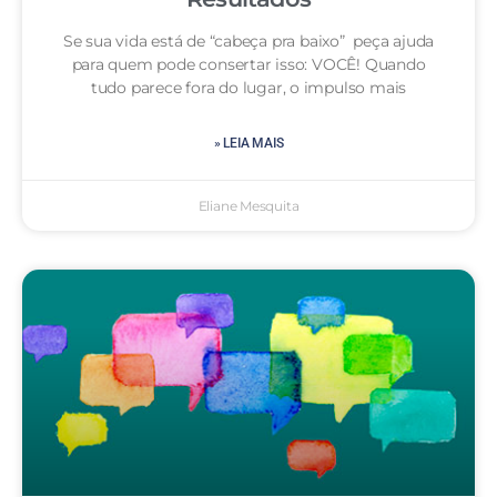
Se sua vida está de “cabeça pra baixo” peça ajuda
para quem pode consertar isso: VOCÊ! Quando
tudo parece fora do lugar, o impulso mais
» LEIA MAIS
Eliane Mesquita