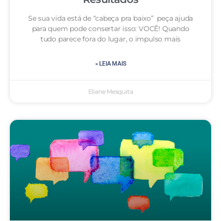
Se sua vida está de “cabeça pra baixo” peça ajuda
para quem pode consertar isso: VOCÊ! Quando
tudo parece fora do lugar, o impulso mais
» LEIA MAIS
Eliane Mesquita