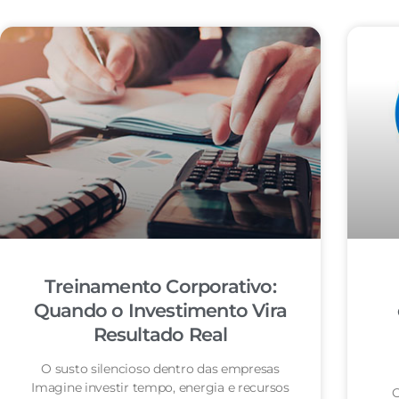
Treinamento Corporativo:
Quando o Investimento Vira
Resultado Real
O susto silencioso dentro das empresas
Imagine investir tempo, energia e recursos
O