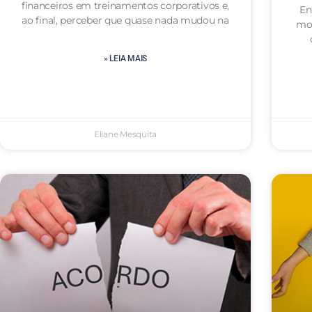
financeiros em treinamentos corporativos e,
En
ao final, perceber que quase nada mudou na
mot
» LEIA MAIS
Eliane Mesquita