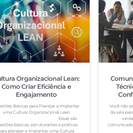
ltura Organizacional Lean:
Comuni
Como Criar Eficiência e
Técni
Engajamento
Conf
stões Básicas para Planejar e Implantar
Você não pr
uma Cultura Organizacional Lean
da sala pa
Essas são
verda
estões básicas, estruturantes e práticas
comunicador
para planejar e implantar uma Cultura