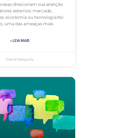
resas direcionam sua atenção
atores externos: mercado,
es, economia ou tecnologia.No
to, uma das ameaças mais
» LEIA MAIS
Eliane Mesquita