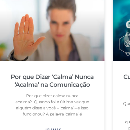
Por que Dizer ‘Calma’ Nunca
Cu
‘Acalma’ na Comunicação
Por que dizer calma nunca
acalma? Quando foi a última vez que
Que
alguém disse a você – ‘calma’ – e isso
funcionou? A palavra ‘calma’ é
qu
» LEIA MAIS