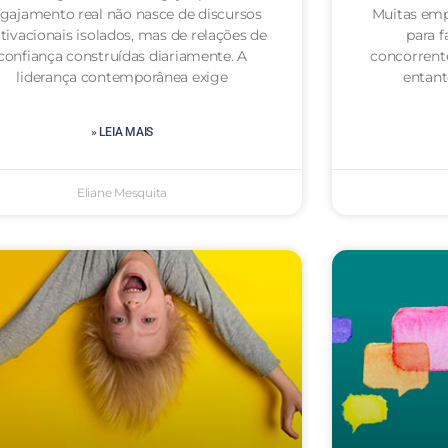
gajamento real não nasce de discursos
Muitas emp
ivacionais isolados, mas de relações de
para f
confiança construídas diariamente. A
concorrent
liderança contemporânea exige
entan
» LEIA MAIS
Eliane Mesquita