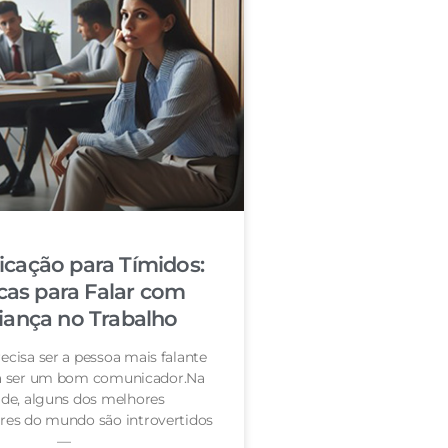
cação para Tímidos:
cas para Falar com
iança no Trabalho
ecisa ser a pessoa mais falante
ra ser um bom comunicador.Na
de, alguns dos melhores
es do mundo são introvertidos
—