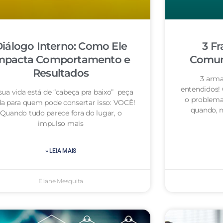
iálogo Interno: Como Ele
3 Fr
mpacta Comportamento e
Comuni
Resultados
3 arma
entendidos!
sua vida está de “cabeça pra baixo” peça
o problema
da para quem pode consertar isso: VOCÊ!
quando, n
Quando tudo parece fora do lugar, o
impulso mais
» LEIA MAIS
Eliane Mesquita