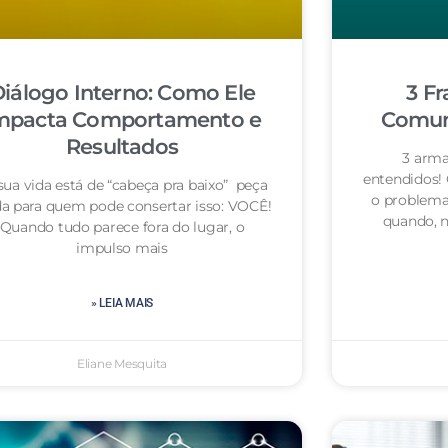
iálogo Interno: Como Ele
3 Fr
mpacta Comportamento e
Comuni
Resultados
3 arma
entendidos!
sua vida está de “cabeça pra baixo” peça
o problema
da para quem pode consertar isso: VOCÊ!
quando, n
Quando tudo parece fora do lugar, o
impulso mais
» LEIA MAIS
Eliane Mesquita