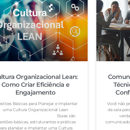
ltura Organizacional Lean:
Comuni
Como Criar Eficiência e
Técni
Engajamento
Conf
stões Básicas para Planejar e Implantar
Você não pr
uma Cultura Organizacional Lean
da sala pa
Essas são
verda
estões básicas, estruturantes e práticas
comunicador
para planejar e implantar uma Cultura