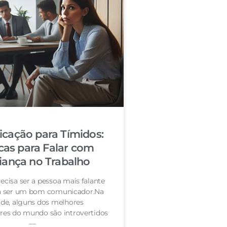
cação para Tímidos:
cas para Falar com
iança no Trabalho
ecisa ser a pessoa mais falante
ra ser um bom comunicador.Na
de, alguns dos melhores
es do mundo são introvertidos
—