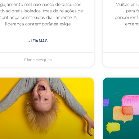
gajamento real não nasce de discursos
Muitas emp
ivacionais isolados, mas de relações de
para f
confiança construídas diariamente. A
concorrent
liderança contemporânea exige
entan
» LEIA MAIS
Eliane Mesquita