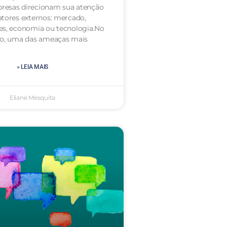
resas direcionam sua atenção
atores externos: mercado,
es, economia ou tecnologia.No
to, uma das ameaças mais
» LEIA MAIS
Eliane Mesquita