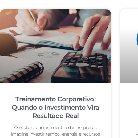
Treinamento Corporativo:
Quando o Investimento Vira
Resultado Real
O susto silencioso dentro das empresas
Imagine investir tempo, energia e recursos
O