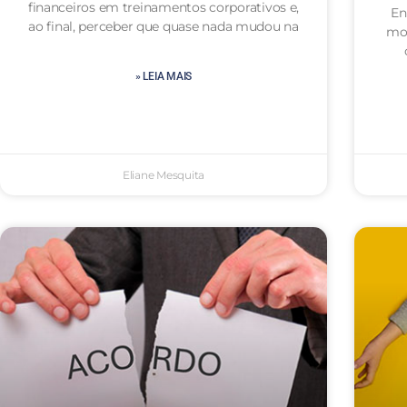
financeiros em treinamentos corporativos e,
En
ao final, perceber que quase nada mudou na
mot
» LEIA MAIS
Eliane Mesquita