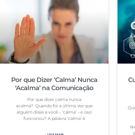
Por que Dizer ‘Calma’ Nunca
Cu
‘Acalma’ na Comunicação
Por que dizer calma nunca
acalma? Quando foi a última vez que
Que
alguém disse a você – ‘calma’ – e isso
funcionou? A palavra ‘calma’ é
qu
» LEIA MAIS