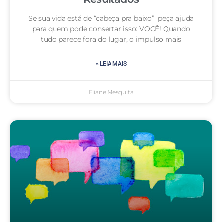
Se sua vida está de “cabeça pra baixo” peça ajuda
para quem pode consertar isso: VOCÊ! Quando
tudo parece fora do lugar, o impulso mais
» LEIA MAIS
Eliane Mesquita